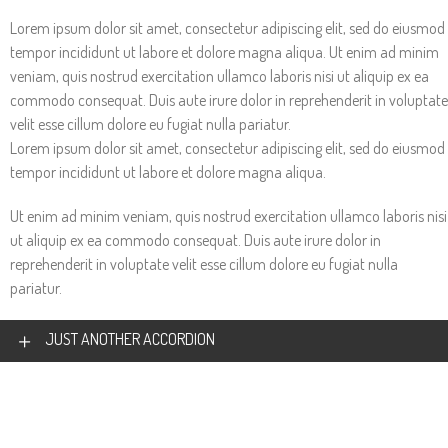
tempor incididunt ut labore et dolore magna aliqua. Ut enim ad minim
veniam, quis nostrud exercitation ullamco laboris nisi ut aliquip ex ea
Lorem ipsum dolor sit amet, consectetur adipiscing elit, sed do eiusmod
commodo consequat. Duis aute irure dolor in reprehenderit in voluptate
tempor incididunt ut labore et dolore magna aliqua. Ut enim ad minim
velit esse cillum dolore eu fugiat nulla pariatur.
veniam, quis nostrud exercitation ullamco laboris nisi ut aliquip ex ea
commodo consequat. Duis aute irure dolor in reprehenderit in voluptate
velit esse cillum dolore eu fugiat nulla pariatur.
Lorem ipsum dolor sit amet, consectetur adipiscing elit, sed do eiusmod
tempor incididunt ut labore et dolore magna aliqua.
Ut enim ad minim veniam, quis nostrud exercitation ullamco laboris nisi
ut aliquip ex ea commodo consequat. Duis aute irure dolor in
reprehenderit in voluptate velit esse cillum dolore eu fugiat nulla
pariatur.
JUST ANOTHER ACCORDION
Lorem ipsum dolor sit amet, consectetur adipiscing elit, sed do eiusmod
tempor incididunt ut labore et dolore magna aliqua.